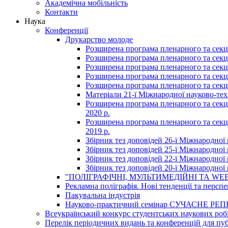
Академічна мобільність
Контакти
Наука
Конференції
Друкарство молоде
Розширена програма пленарного та секці
Розширена програма пленарного та секці
Розширена програма пленарного та секці
Розширена програма пленарного та секці
Розширена програма пленарного та секці
Матеріали 21-ї Міжнародної науково-техн
Розширена програма пленарного та секцій
2020 р.
Розширена програма пленарного та секцій
2019 р.
Збірник тез доповідей 26-ї Міжнародної 
Збірник тез доповідей 25-ї Міжнародної 
Збірник тез доповідей 22-ї Міжнародної 
Збірник тез доповідей 20-ї Міжнародної 
"ПОЛІГРАФІЧНІ, МУЛЬТИМЕДІЙНІ ТА WEB
Рекламна поліграфія. Нові тенденції та персп
Пакувальна індустрія
Науково-практичний семінар СУЧАСНЕ
Всеукраїнський конкурс студентських наукових робі
Перелік періодичних видань та конференцій для пуб