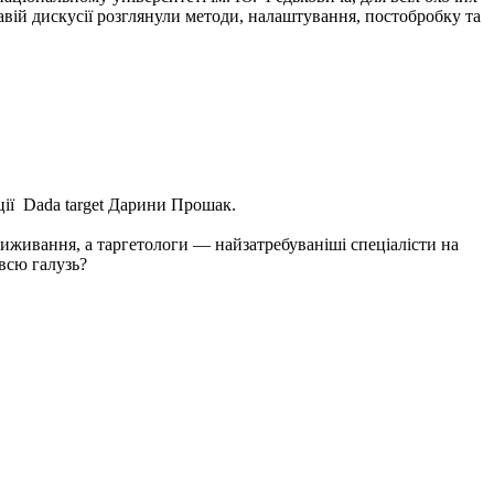
вій дискусії розглянули методи, налаштування, постобробку та
ції Dada target Дарини Прошак.
 виживання, а таргетологи — найзатребуваніші спеціалісти на
всю галузь?