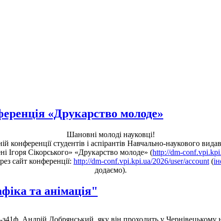
ференція «Друкарство молоде»
Шановні молоді науковці!
ій конференції студентів і аспірантів Навчально-наукового вид
ні Ігоря Сікорського» «Друкарство молоде» (
http://dm-conf.vpi.kp
ерез сайт конференції:
http://dm-conf.vpi.kpi.ua/2026/user/account
(
і
додаємо).
афіка та анімація"
Т-з41ф, Андрій Добрянський, яку він проходить у Чернівецькому н