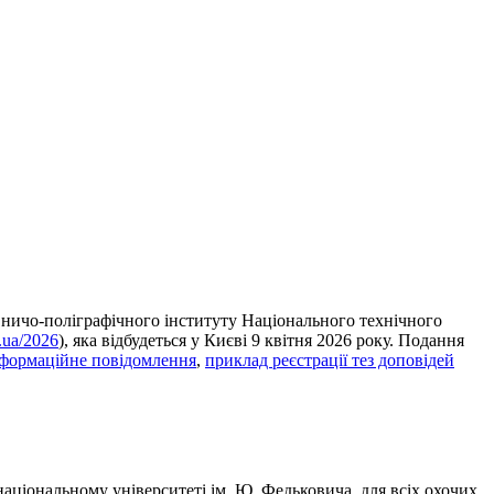
авничо-поліграфічного інституту Національного технічного
i.ua/2026
), яка відбудеться у Києві 9 квітня 2026 року. Подання
нформаційне повідомлення
,
приклад реєстрації тез доповідей
аціональному університеті ім. Ю. Федьковича, для всіх охочих