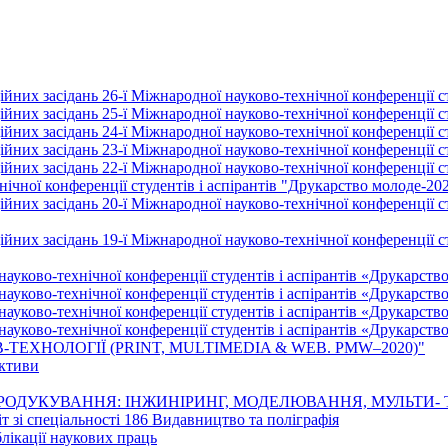
йних засідань 26-ї Міжнародної науково-технічної конференції ст
йних засідань 25-ї Міжнародної науково-технічної конференції ст
йних засідань 24-ї Міжнародної науково-технічної конференції ст
йних засідань 23-ї Міжнародної науково-технічної конференції ст
йних засідань 22-ї Міжнародної науково-технічної конференції ст
ічної конференції студентів і аспірантів "Друкарство молоде-20
них засідань 20-ї Міжнародної науково-технічної конференції ст
них засідань 19-ї Міжнародної науково-технічної конференції ст
науково-технічної конференції студентів і аспірантів «Друкарств
науково-технічної конференції студентів і аспірантів «Друкарств
науково-технічної конференції студентів і аспірантів «Друкарств
науково-технічної конференції студентів і аспірантів «Друкарств
-ТЕХНОЛОГІЇ (PRINT, MULTIMEDIA & WEB. PMW–2020)"
ективи
 РЕПРОДУКУВАННЯ: ІНЖИНІРИНГ, МОДЕЛЮВАННЯ, МУЛЬТИ-
т зі спеціальності 186 Видавництво та поліграфія
лікації наукових праць