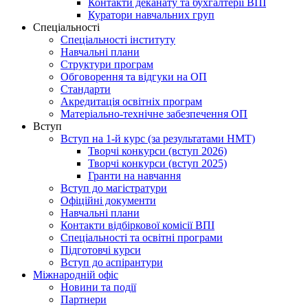
Контакти деканату та бухгалтерії ВПІ
Куратори навчальних груп
Спеціальності
Спеціальності інституту
Навчальні плани
Структури програм
Обговорення та відгуки на ОП
Стандарти
Акредитація освітніх програм
Матеріально-технічне забезпечення ОП
Вступ
Вступ на 1-й курс (за результатами НМТ)
Творчі конкурси (вступ 2026)
Творчі конкурси (вступ 2025)
Гранти на навчання
Вступ до магістратури
Офіційні документи
Навчальні плани
Контакти відбіркової комісії ВПІ
Спеціальності та освітні програми
Підготовчі курси
Вступ до аспірантури
Міжнародній офіс
Новини та події
Партнери