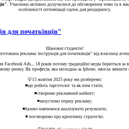
ція"
. Учасники активно долучилися до обговорення теми та в жва
особливості оптимізації сцени для рендерингу.
ія для початківців"
Шановні студенти!
гетована реклама: інструкція для початківців" від власниці аген
ив Facebook Ads... 18 років потому традиційні медіа борються за
вому ринку. Як професія, яка молодша за Iphone, змогла змінити 
💡15 жовтня 2025 року ми розберемо:
◾️що робить таргетолог та як ним стати;
◾️створимо рекламний кабінет;
◾️запустимо першу рекламу;
◾️базово навчимося аналізувати результати;
◾️ поговоримо про креативну стратегію.