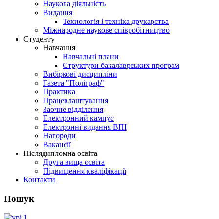
Наукова діяльність
Видання
Технологія і техніка друкарства
Міжнародне наукове співробітництво
Студенту
Навчання
Навчальні плани
Структури бакалаврських програм
Вибіркові дисципліни
Газета "Поліграф"
Практика
Працевлаштування
Заочне відділення
Електронний кампус
Електронні видання ВПІ
Нагороди
Вакансії
Післядипломна освіта
Друга вища освіта
Підвищення кваліфікації
Контакти
Пошук