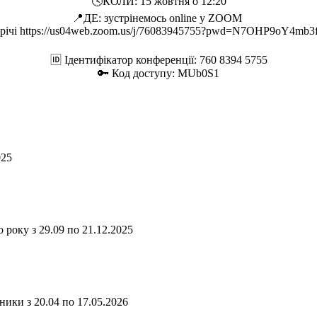
🕓КОЛИ: 15 жовтня о 12:20
📍ДЕ: зустрінемось online у ZOOM
трічі https://us04web.zoom.us/j/76083945755?pwd=N7OHP9oY4m
🆔 Ідентифікатор конференції: 760 8394 5755
🔑 Код доступу: MUb0S1
025
 року з 29.09 по 21.12.2025
ики з 20.04 по 17.05.2026