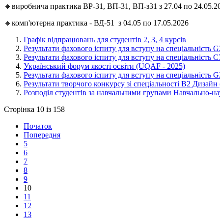
🔸виробнича практика ВР-31, ВП-31, ВП-з31 з 27.04 по 24.05.2
🔸комп'ютерна практика - ВД-51
з 04.05 по 17.05.2026
Графік відпрацювань для студентів 2, 3, 4 курсів
Результати фахового іспиту для вступу на спеціальність G
Результати фахового іспиту для вступу на спеціальність С
Український форум якості освіти (UQAF - 2025)
Результати фахового іспиту для вступу на спеціальність G
Результати творчого конкурсу зі спеціальності В2 Дизайн 
Розподіл студентів за навчальними групами Навчально-на
Сторінка 10 із 158
Початок
Попередня
5
6
7
8
9
10
11
12
13