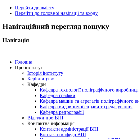
Перейти до вмісту
Перейти до головної навігації та входу
ональний
Навігаційний перегляд пошуку
чний
рситет
Навігація
ни
ський
ехнічний
тут
Головна
Про інститут
Історія інституту
ського"
Керівництво
Кафедри
Кафедра технології поліграфічного виробниц
Кафедра графіки
Кафедра машин та агрегатів поліграфічного 
Кафедра видавничої справи та редагування
Кафедра репрографії
Відгуки про ВПІ
Контактна інформація
Контакти адміністрації ВПІ
Контакти кафедр ВПІ