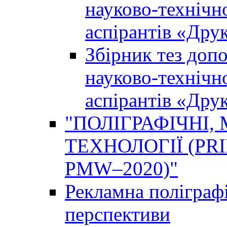
науково-технічно
аспірантів «Дру
Збірник тез доп
науково-технічно
аспірантів «Дру
"ПОЛІГРАФІЧНІ,
ТЕХНОЛОГІЇ (PR
PMW–2020)"
Рекламна поліграфі
перспективи