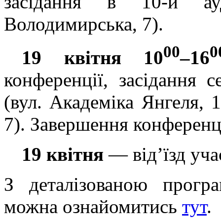
засідання в 10-й ау
Володимирська, 7).
00
0
19 квітня 10
–16
конференції, засідання с
(вул. Академіка Янгеля, 1
7). Завершення конференці
19 квітня
— від
’
їзд уча
З деталізованою прогр
можна ознайомитись
тут
.