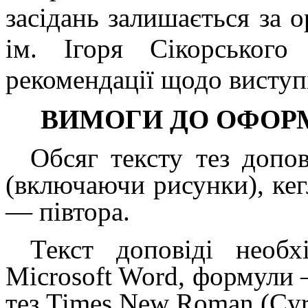
засідань залишається за 
ім. Ігоря Сікорського
рекомендації щодо виступі
ВИМОГИ ДО ОФО
Обсяг тексту
тез
допов
(включаючи рисунки), ке
— півтора
.
Текст доповіді необх
Microsoft Word, формули
тез Times New Roman (Cyr