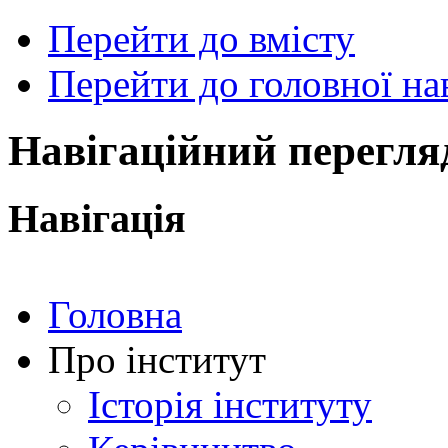
Перейти до вмісту
Перейти до головної нав
ональний
чний
рситет
ни
Навігаційний перегля
ський
ехнічний
тут
Навігація
ського"
Головна
Про інститут
Історія інституту