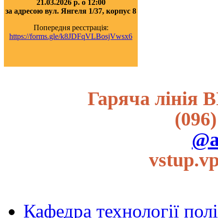
21.03.2026 р. о 12:00
за адресою вул. Янгеля 1/37, корпус 8
Попередня реєстрація:
https://forms.gle/k8JDFqVLBosjVwsx6
Гаряча лінія В
(096)
@a
vstup.v
Кафедра технології пол