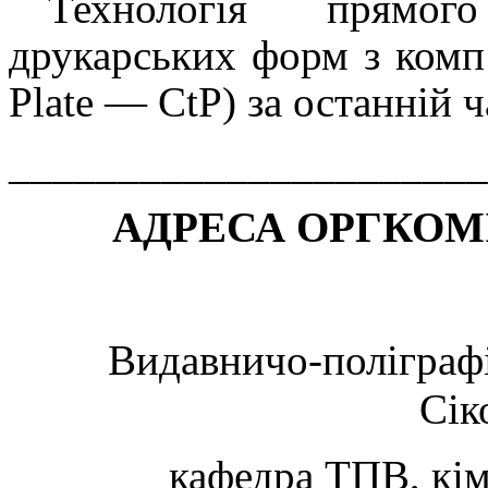
Технологія прямог
друкарських форм з комп
Plate
—
CtP
) за останній 
______________________
АДРЕСА ОРГКОМ
Видавничо-поліграфі
Сік
кафедра ТПВ, кім.