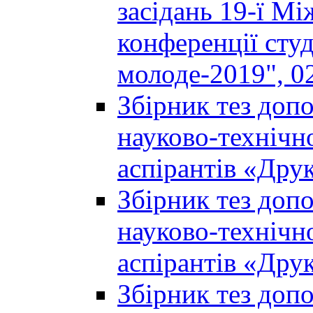
засідань 19-ї М
конференції студ
молоде-2019", 02
Збірник тез доп
науково-технічно
аспірантів «Дру
Збірник тез доп
науково-технічно
аспірантів «Дру
Збірник тез доп