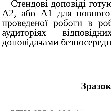
Стендові доповіді готу
А2, або А1 для повного
проведеної роботи в ро
аудиторіях відповід
доповідачами безпосереднь
Зразок