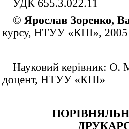
УДК 655.3.022.11
©
Ярослав Зоренко, В
курсу
,
НТУУ «КПІ», 200
5
Науковий керівник: О. М.
доцент, НТУУ «КПІ»
ПОРІВНЯЛЬН
ДРУКАР