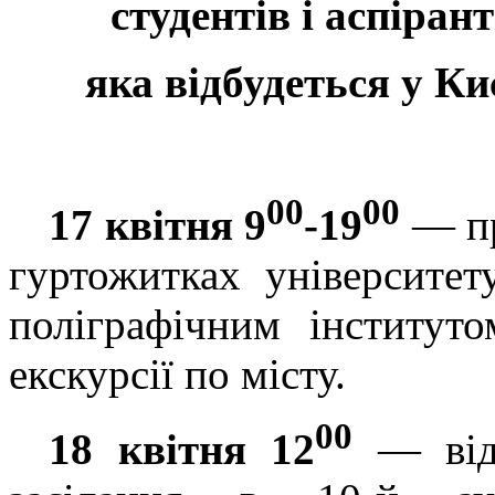
студентів і аспірант
яка відбудеться у Ки
00
00
17 квітня
9
-19
— пр
гуртожитках університет
поліграфічним інститут
екскурсії по місту.
00
18
квітня
1
2
—
ві