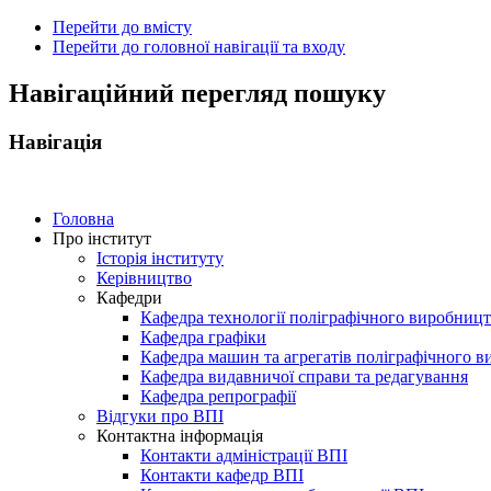
Перейти до вмісту
Перейти до головної навігації та входу
ональний
Навігаційний перегляд пошуку
чний
рситет
Навігація
ни
ський
ехнічний
тут
Головна
Про інститут
Історія інституту
ського"
Керівництво
Кафедри
Кафедра технології поліграфічного виробниц
Кафедра графіки
Кафедра машин та агрегатів поліграфічного 
Кафедра видавничої справи та редагування
Кафедра репрографії
Відгуки про ВПІ
Контактна інформація
Контакти адміністрації ВПІ
Контакти кафедр ВПІ