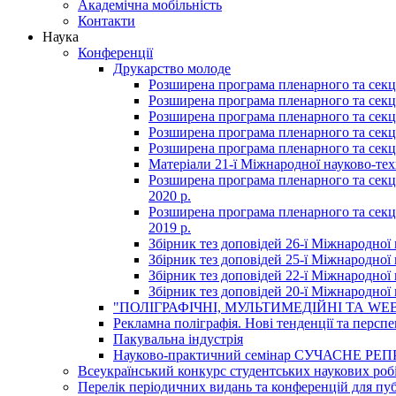
Академічна мобільність
Контакти
Наука
Конференції
Друкарство молоде
Розширена програма пленарного та секці
Розширена програма пленарного та секці
Розширена програма пленарного та секці
Розширена програма пленарного та секці
Розширена програма пленарного та секці
Матеріали 21-ї Міжнародної науково-техн
Розширена програма пленарного та секцій
2020 р.
Розширена програма пленарного та секцій
2019 р.
Збірник тез доповідей 26-ї Міжнародної 
Збірник тез доповідей 25-ї Міжнародної 
Збірник тез доповідей 22-ї Міжнародної 
Збірник тез доповідей 20-ї Міжнародної 
"ПОЛІГРАФІЧНІ, МУЛЬТИМЕДІЙНІ ТА WEB
Рекламна поліграфія. Нові тенденції та персп
Пакувальна індустрія
Науково-практичний семінар СУЧАСНЕ
Всеукраїнський конкурс студентських наукових робі
Перелік періодичних видань та конференцій для пуб