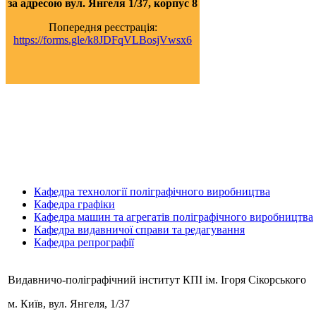
за адресою вул. Янгеля 1/37, корпус 8
Попередня реєстрація:
https://forms.gle/k8JDFqVLBosjVwsx6
Кафедра технології поліграфічного виробництва
Кафедра графіки
Кафедра машин та агрегатів поліграфічного виробництва
Кафедра видавничої справи та редагування
Кафедра репрографії
Видавничо-поліграфічний інститут КПІ ім. Ігоря Сікорського
м. Київ,
вул. Янгеля, 1/37