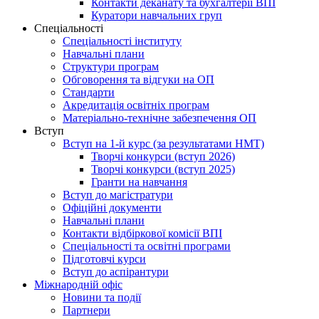
Контакти деканату та бухгалтерії ВПІ
Куратори навчальних груп
Спеціальності
Спеціальності інституту
Навчальні плани
Структури програм
Обговорення та відгуки на ОП
Стандарти
Акредитація освітніх програм
Матеріально-технічне забезпечення ОП
Вступ
Вступ на 1-й курс (за результатами НМТ)
Творчі конкурси (вступ 2026)
Творчі конкурси (вступ 2025)
Гранти на навчання
Вступ до магістратури
Офіційні документи
Навчальні плани
Контакти відбіркової комісії ВПІ
Спеціальності та освітні програми
Підготовчі курси
Вступ до аспірантури
Міжнародній офіс
Новини та події
Партнери