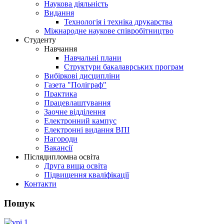
Наукова діяльність
Видання
Технологія і техніка друкарства
Міжнародне наукове співробітництво
Студенту
Навчання
Навчальні плани
Структури бакалаврських програм
Вибіркові дисципліни
Газета "Поліграф"
Практика
Працевлаштування
Заочне відділення
Електронний кампус
Електронні видання ВПІ
Нагороди
Вакансії
Післядипломна освіта
Друга вища освіта
Підвищення кваліфікації
Контакти
Пошук