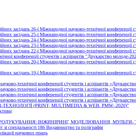
йних засідань 26-ї Міжнародної науково-технічної конференції ст
йних засідань 25-ї Міжнародної науково-технічної конференції ст
йних засідань 24-ї Міжнародної науково-технічної конференції ст
йних засідань 23-ї Міжнародної науково-технічної конференції ст
йних засідань 22-ї Міжнародної науково-технічної конференції ст
ічної конференції студентів і аспірантів "Друкарство молоде-20
них засідань 20-ї Міжнародної науково-технічної конференції ст
них засідань 19-ї Міжнародної науково-технічної конференції ст
науково-технічної конференції студентів і аспірантів «Друкарств
науково-технічної конференції студентів і аспірантів «Друкарств
науково-технічної конференції студентів і аспірантів «Друкарств
науково-технічної конференції студентів і аспірантів «Друкарств
-ТЕХНОЛОГІЇ (PRINT, MULTIMEDIA & WEB. PMW–2020)"
ективи
 РЕПРОДУКУВАННЯ: ІНЖИНІРИНГ, МОДЕЛЮВАННЯ, МУЛЬТИ-
т зі спеціальності 186 Видавництво та поліграфія
лікації наукових праць