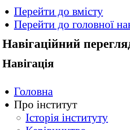
Перейти до вмісту
Перейти до головної нав
ональний
чний
рситет
ни
Навігаційний перегля
ський
ехнічний
тут
Навігація
ського"
Головна
Про інститут
Історія інституту