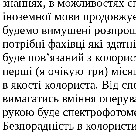
знаннях, в можливостях с
іноземної мови продовжує
будемо вимушені розпрощ
потрібні фахівці які здат
буде пов’язаний з колори
перші (я очікую три) міся
в якості колориста. Від с
вимагатись вміння оперув
рукою буде спектрофотоме
Безпорадність в колористи