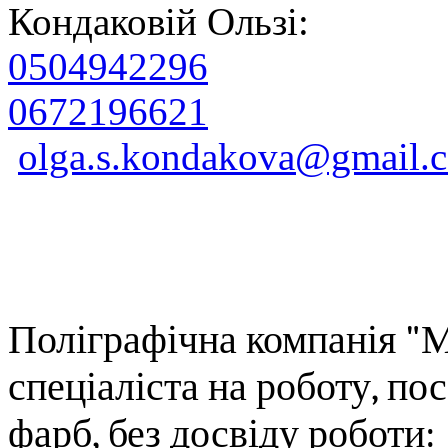
Кондаковій Ользі:
0504942296
0672196621
olga.s.kondakova@gmail.
Поліграф
і
чна компанія "
М
спеціаліста на роботу,
пос
фарб
, без досвіду роботи: