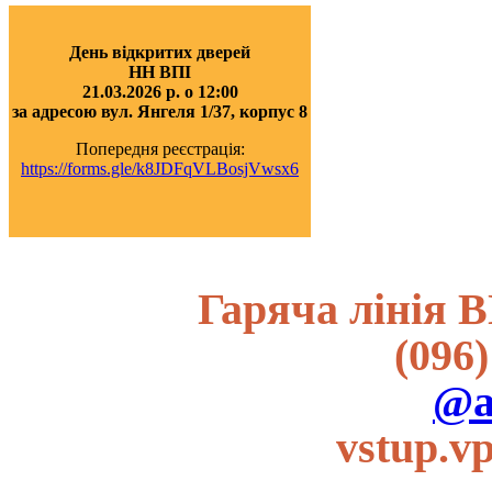
День відкритих дверей
НН ВПІ
21.03.2026 р. о 12:00
за адресою вул. Янгеля 1/37, корпус 8
Попередня реєстрація:
https://forms.gle/k8JDFqVLBosjVwsx6
Гаряча лінія В
(096)
@a
vstup.v