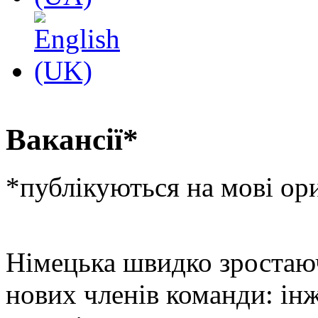
Вакансії*
*публікуються на мові ор
Німецька швидко зростаюч
нових членів команди: інж