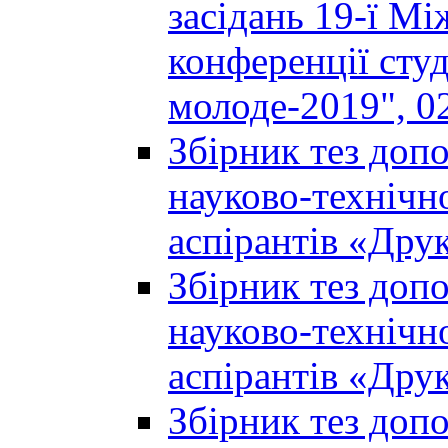
засідань 19-ї М
конференції студ
молоде-2019", 02
Збірник тез доп
науково-технічно
аспірантів «Дру
Збірник тез доп
науково-технічно
аспірантів «Дру
Збірник тез доп