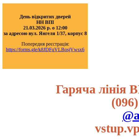
День відкритих дверей
НН ВПІ
21.03.2026 р. о 12:00
за адресою вул. Янгеля 1/37, корпус 8
Попередня реєстрація:
https://forms.gle/k8JDFqVLBosjVwsx6
Гаряча лінія В
(096)
@a
vstup.v