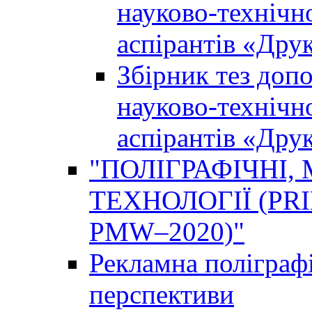
науково-технічно
аспірантів «Дру
Збірник тез доп
науково-технічно
аспірантів «Дру
"ПОЛІГРАФІЧНІ,
ТЕХНОЛОГІЇ (PR
PMW–2020)"
Рекламна поліграфі
перспективи