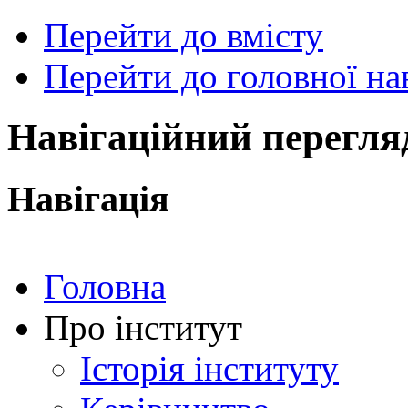
Перейти до вмісту
Перейти до головної нав
ональний
чний
рситет
ни
Навігаційний перегля
ський
ехнічний
тут
Навігація
ського"
Головна
Про інститут
Історія інституту