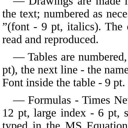
—
Drawings are made i
the
text; numbered as neces
”(font -
9 pt, italics). Th
read and
reproduced.
—
Tables are numbered, 
pt),
the next line - the name 
Font
inside the table - 9 pt.
—
Formulas - Times Ne
12 pt, large index - 6 pt,
typed
in the MS Equation 