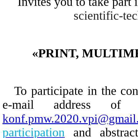
I
nvites you to take part 
scientific‐te
«
PRINT
,
MULTIM
To participate in the co
e-mail address of t
konf.pmw.2020.vpi@gmail
participation
and abstract