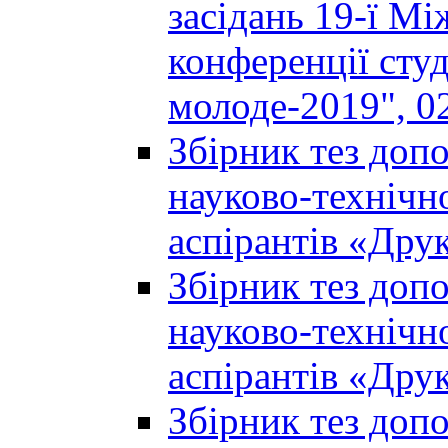
засідань 19-ї М
конференції студ
молоде-2019", 02
Збірник тез доп
науково-технічно
аспірантів «Дру
Збірник тез доп
науково-технічно
аспірантів «Дру
Збірник тез доп