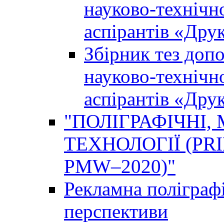
науково-технічно
аспірантів «Дру
Збірник тез доп
науково-технічно
аспірантів «Дру
"ПОЛІГРАФІЧНІ,
ТЕХНОЛОГІЇ (PR
PMW–2020)"
Рекламна поліграфі
перспективи