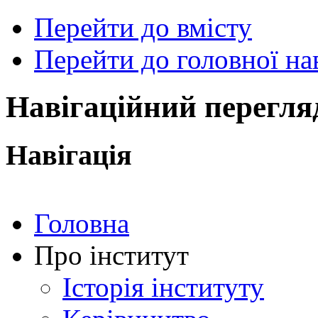
Перейти до вмісту
Перейти до головної нав
ональний
чний
рситет
ни
Навігаційний перегля
ський
ехнічний
тут
Навігація
ського"
Головна
Про інститут
Історія інституту