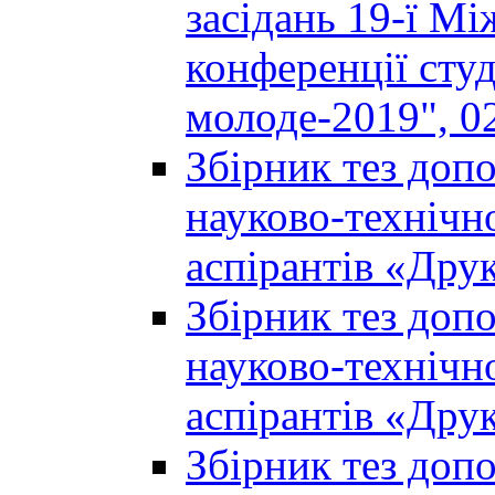
засідань 19-ї М
конференції студ
молоде-2019", 02
Збірник тез доп
науково-технічно
аспірантів «Дру
Збірник тез доп
науково-технічно
аспірантів «Дру
Збірник тез доп