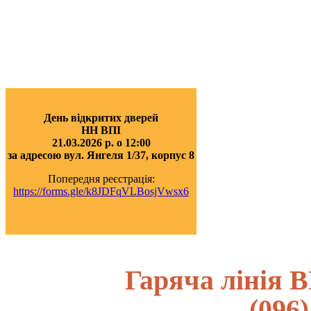
День відкритих дверей
НН ВПІ
21.03.2026 р. о 12:00
за адресою вул. Янгеля 1/37, корпус 8
Попередня реєстрація:
https://forms.gle/k8JDFqVLBosjVwsx6
Гаряча лінія В
(096)