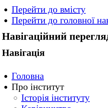
Перейти до вмісту
Перейти до головної нав
ональний
чний
рситет
ни
Навігаційний перегля
ський
ехнічний
тут
Навігація
ського"
Головна
Про інститут
Історія інституту