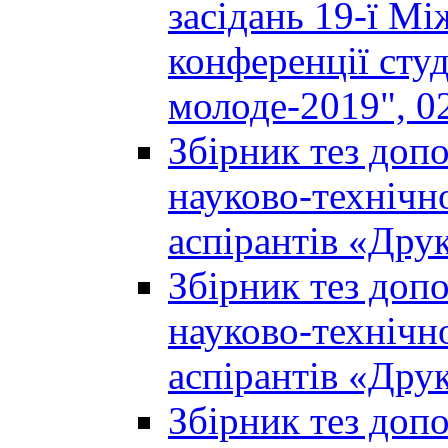
засідань 19-ї М
конференції студ
молоде-2019", 02
Збірник тез доп
науково-технічно
аспірантів «Дру
Збірник тез доп
науково-технічно
аспірантів «Дру
Збірник тез доп