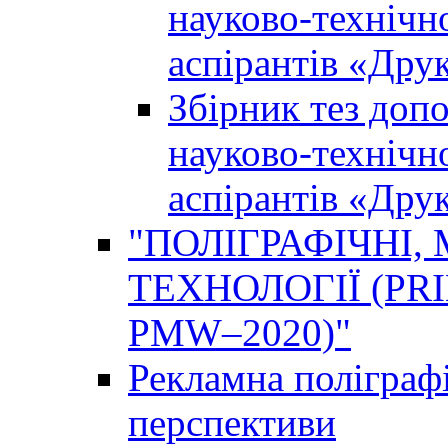
науково-технічно
аспірантів «Дру
Збірник тез доп
науково-технічно
аспірантів «Дру
"ПОЛІГРАФІЧНІ,
ТЕХНОЛОГІЇ (PR
PMW–2020)"
Рекламна поліграфі
перспективи