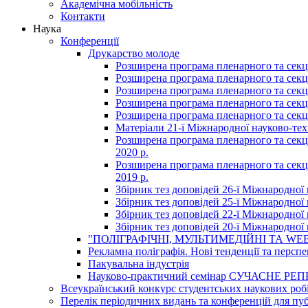
Академічна мобільність
Контакти
Наука
Конференції
Друкарство молоде
Розширена програма пленарного та секці
Розширена програма пленарного та секці
Розширена програма пленарного та секці
Розширена програма пленарного та секці
Розширена програма пленарного та секці
Матеріали 21-ї Міжнародної науково-техн
Розширена програма пленарного та секцій
2020 р.
Розширена програма пленарного та секцій
2019 р.
Збірник тез доповідей 26-ї Міжнародної 
Збірник тез доповідей 25-ї Міжнародної 
Збірник тез доповідей 22-ї Міжнародної 
Збірник тез доповідей 20-ї Міжнародної 
"ПОЛІГРАФІЧНІ, МУЛЬТИМЕДІЙНІ ТА WEB
Рекламна поліграфія. Нові тенденції та персп
Пакувальна індустрія
Науково-практичний семінар СУЧАСНЕ
Всеукраїнський конкурс студентських наукових робі
Перелік періодичних видань та конференцій для пуб