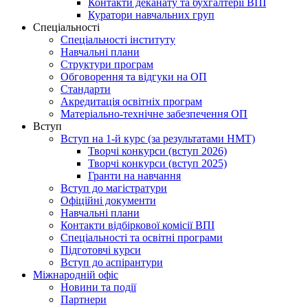
Контакти деканату та бухгалтерії ВПІ
Куратори навчальних груп
Спеціальності
Спеціальності інституту
Навчальні плани
Структури програм
Обговорення та відгуки на ОП
Стандарти
Акредитація освітніх програм
Матеріально-технічне забезпечення ОП
Вступ
Вступ на 1-й курс (за результатами НМТ)
Творчі конкурси (вступ 2026)
Творчі конкурси (вступ 2025)
Гранти на навчання
Вступ до магістратури
Офіційні документи
Навчальні плани
Контакти відбіркової комісії ВПІ
Спеціальності та освітні програми
Підготовчі курси
Вступ до аспірантури
Міжнародній офіс
Новини та події
Партнери