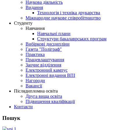
Наукова діяльність
Видання
Технологія і техніка друкарства
Міжнародне наукове співробітництво
Студенту
Навчання
Навчальні плани
Структури бакалаврських програм
Вибіркові дисципліни
Газета "Поліграф"
Практика
Працевлаштування
Заочне відділення
Електронний кампус
Електронні видання ВПІ
Нагороди
Вакансії
Післядипломна освіта
Друга вища освіта
Підвищення кваліфікації
Контакти
Пошук