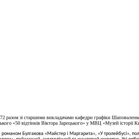
-72 разом зі старшими викладачами кафедри графіки Шаповаленк
ького «50 відтінків Віктора Зарецького» у МВЦ «Музей історії
К
 романом Булгакова «Майстер і Маргарита», «У тролейбусі», пол