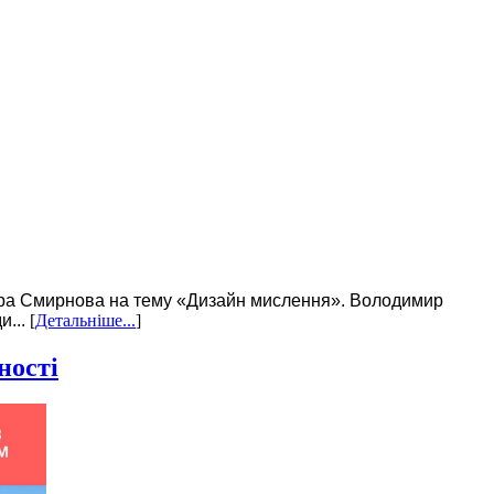
а Смирнова на тему «Дизайн мислення». Володимир
...
[
Детальніше...
]
ності