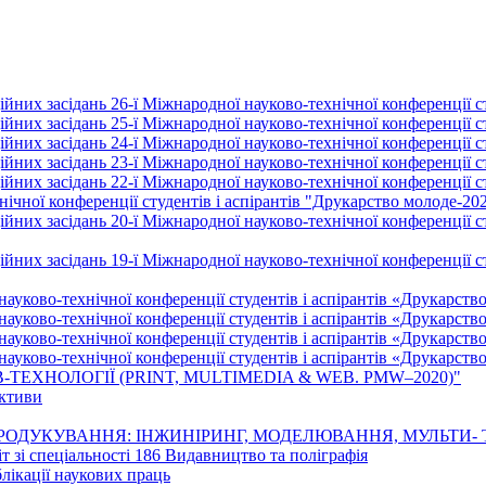
йних засідань 26-ї Міжнародної науково-технічної конференції ст
йних засідань 25-ї Міжнародної науково-технічної конференції ст
йних засідань 24-ї Міжнародної науково-технічної конференції ст
йних засідань 23-ї Міжнародної науково-технічної конференції ст
йних засідань 22-ї Міжнародної науково-технічної конференції ст
ічної конференції студентів і аспірантів "Друкарство молоде-20
них засідань 20-ї Міжнародної науково-технічної конференції ст
них засідань 19-ї Міжнародної науково-технічної конференції ст
науково-технічної конференції студентів і аспірантів «Друкарств
науково-технічної конференції студентів і аспірантів «Друкарств
науково-технічної конференції студентів і аспірантів «Друкарств
науково-технічної конференції студентів і аспірантів «Друкарств
-ТЕХНОЛОГІЇ (PRINT, MULTIMEDIA & WEB. PMW–2020)"
ективи
 РЕПРОДУКУВАННЯ: ІНЖИНІРИНГ, МОДЕЛЮВАННЯ, МУЛЬТИ-
т зі спеціальності 186 Видавництво та поліграфія
лікації наукових праць