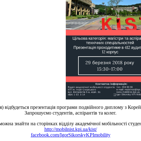
рія) відбудеться презентація програми подвійного диплому з Коре
Запрошуємо студентів, аспірантів та колег.
на знайти на сторінках відділу академічної мобільності студен
http://mobilnist.kpi.ua/kist/
facebook.com/IgorSikorskyKPImobility