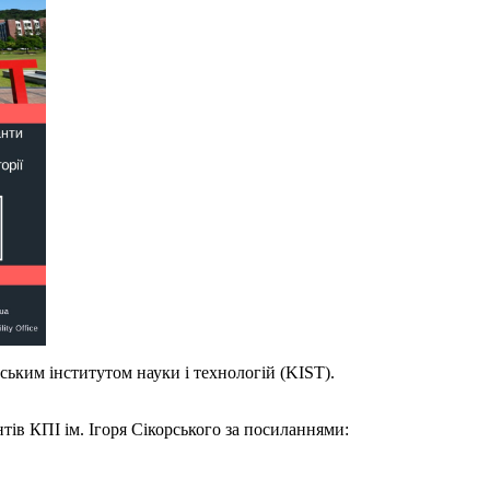
йським інститутом науки і технологій (KIST).
тів КПІ ім. Ігоря Сікорського за посиланнями: