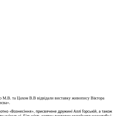
о М.В. та Цахом В.В відвідали виставку живопису Віктора
иєва»
.
отно «Вознесіння», присвячене дружині Аллі Горській, а також