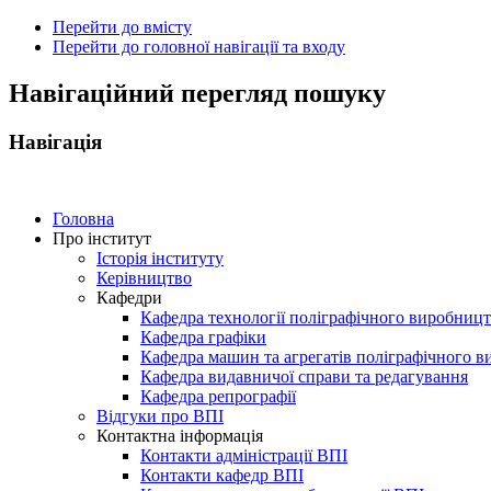
Перейти до вмісту
Перейти до головної навігації та входу
ональний
Навігаційний перегляд пошуку
чний
рситет
Навігація
ни
ський
ехнічний
тут
Головна
Про інститут
Історія інституту
ського"
Керівництво
Кафедри
Кафедра технології поліграфічного виробниц
Кафедра графіки
Кафедра машин та агрегатів поліграфічного 
Кафедра видавничої справи та редагування
Кафедра репрографії
Відгуки про ВПІ
Контактна інформація
Контакти адміністрації ВПІ
Контакти кафедр ВПІ