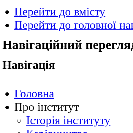
Перейти до вмісту
Перейти до головної нав
ональний
чний
рситет
ни
Навігаційний перегля
ський
ехнічний
тут
Навігація
ського"
Головна
Про інститут
Історія інституту