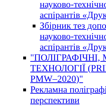
науково-технічно
аспірантів «Дру
Збірник тез доп
науково-технічно
аспірантів «Дру
"ПОЛІГРАФІЧНІ,
ТЕХНОЛОГІЇ (PR
PMW–2020)"
Рекламна поліграфі
перспективи