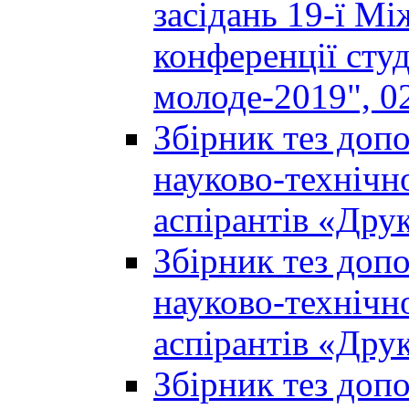
засідань 19-ї М
конференції студ
молоде-2019", 02
Збірник тез доп
науково-технічно
аспірантів «Дру
Збірник тез доп
науково-технічно
аспірантів «Дру
Збірник тез доп