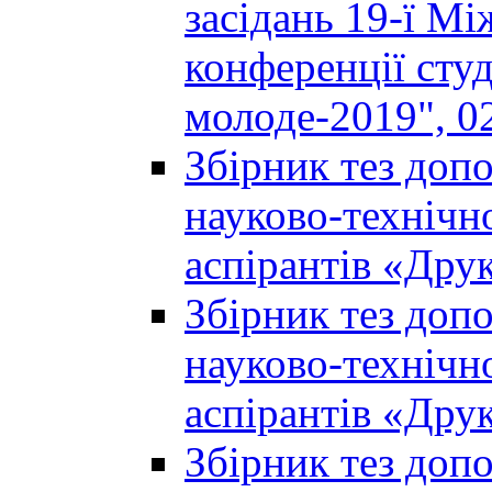
засідань 19-ї М
конференції студ
молоде-2019", 02
Збірник тез доп
науково-технічно
аспірантів «Дру
Збірник тез доп
науково-технічно
аспірантів «Дру
Збірник тез доп