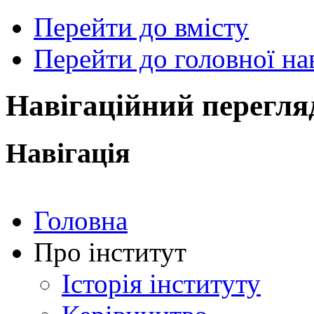
Перейти до вмісту
Перейти до головної нав
ональний
чний
рситет
ни
Навігаційний перегля
ський
ехнічний
тут
Навігація
ського"
Головна
Про інститут
Історія інституту