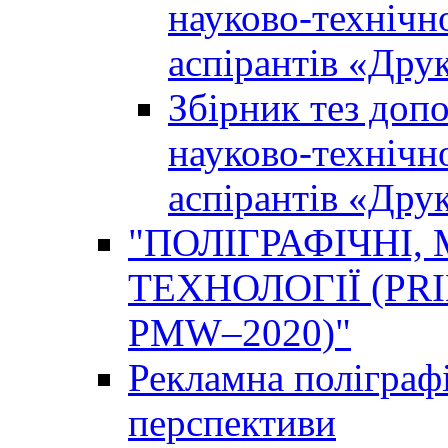
науково-технічно
аспірантів «Дру
Збірник тез доп
науково-технічно
аспірантів «Дру
"ПОЛІГРАФІЧНІ,
ТЕХНОЛОГІЇ (PR
PMW–2020)"
Рекламна поліграфі
перспективи