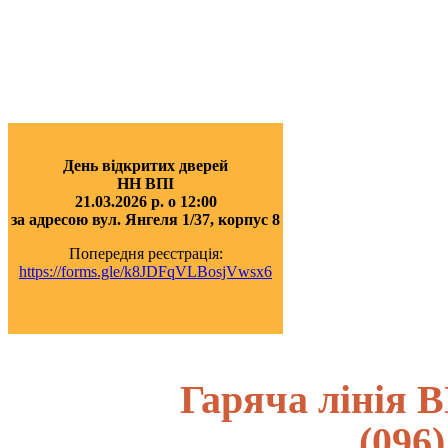
День відкритих дверей
НН ВПІ
21.03.2026 р. о 12:00
за адресою вул. Янгеля 1/37, корпус 8
Попередня реєстрація:
https://forms.gle/k8JDFqVLBosjVwsx6
Гаряча лінія В
(096)