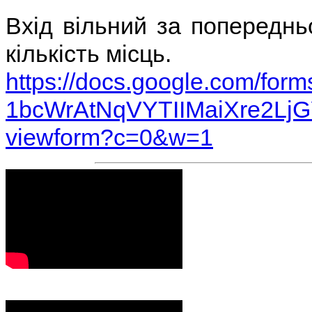
Вхід вільний за попередн
кількість місць.
https://docs.google.com/
form
1bcWrAtNqVYTIIMaiXre2Lj
viewform?c=0&w=1