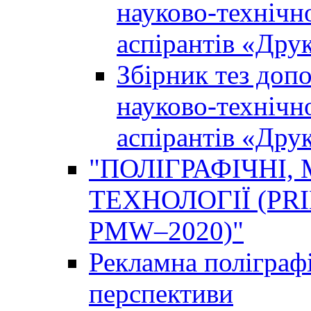
науково-технічно
аспірантів «Дру
Збірник тез доп
науково-технічно
аспірантів «Дру
"ПОЛІГРАФІЧНІ,
ТЕХНОЛОГІЇ (PR
PMW–2020)"
Рекламна поліграфі
перспективи