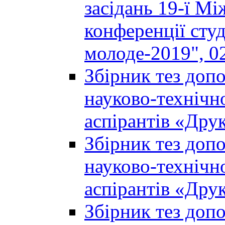
засідань 19-ї М
конференції студ
молоде-2019", 02
Збірник тез доп
науково-технічно
аспірантів «Дру
Збірник тез доп
науково-технічно
аспірантів «Дру
Збірник тез доп