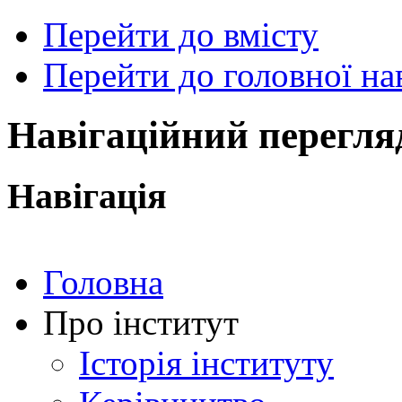
Перейти до вмісту
Перейти до головної нав
ональний
чний
рситет
ни
Навігаційний перегля
ський
ехнічний
тут
Навігація
ського"
Головна
Про інститут
Історія інституту