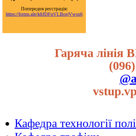
Попередня реєстрація:
https://forms.gle/k8JDFqVLBosjVwsx6
Гаряча лінія В
(096)
@a
vstup.v
Кафедра технології пол