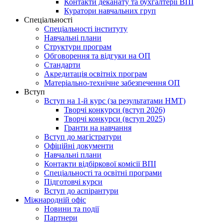
Контакти деканату та бухгалтерії ВПІ
Куратори навчальних груп
Спеціальності
Спеціальності інституту
Навчальні плани
Структури програм
Обговорення та відгуки на ОП
Стандарти
Акредитація освітніх програм
Матеріально-технічне забезпечення ОП
Вступ
Вступ на 1-й курс (за результатами НМТ)
Творчі конкурси (вступ 2026)
Творчі конкурси (вступ 2025)
Гранти на навчання
Вступ до магістратури
Офіційні документи
Навчальні плани
Контакти відбіркової комісії ВПІ
Спеціальності та освітні програми
Підготовчі курси
Вступ до аспірантури
Міжнародній офіс
Новини та події
Партнери