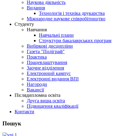
Наукова діяльність
Видання
Технологія і техніка друкарства
Міжнародне наукове співробітництво
Студенту
Навчання
Навчальні плани
Структури бакалаврських програм
Вибіркові дисципліни
Газета "Поліграф"
Практика
Працевлаштування
Заочне відділення
Електронний кампус
Електронні видання ВПІ
Нагороди
Вакансії
Післядипломна освіта
Друга вища освіта
Підвищення кваліфікації
Контакти
Пошук