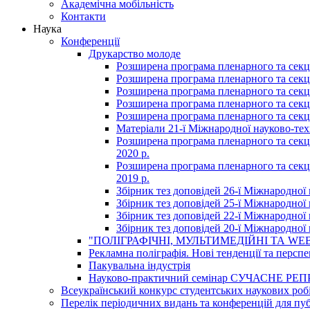
Академічна мобільність
Контакти
Наука
Конференції
Друкарство молоде
Розширена програма пленарного та секці
Розширена програма пленарного та секці
Розширена програма пленарного та секці
Розширена програма пленарного та секці
Розширена програма пленарного та секці
Матеріали 21-ї Міжнародної науково-техн
Розширена програма пленарного та секцій
2020 р.
Розширена програма пленарного та секцій
2019 р.
Збірник тез доповідей 26-ї Міжнародної 
Збірник тез доповідей 25-ї Міжнародної 
Збірник тез доповідей 22-ї Міжнародної 
Збірник тез доповідей 20-ї Міжнародної 
"ПОЛІГРАФІЧНІ, МУЛЬТИМЕДІЙНІ ТА WEB
Рекламна поліграфія. Нові тенденції та персп
Пакувальна індустрія
Науково-практичний семінар СУЧАСНЕ
Всеукраїнський конкурс студентських наукових робі
Перелік періодичних видань та конференцій для пуб