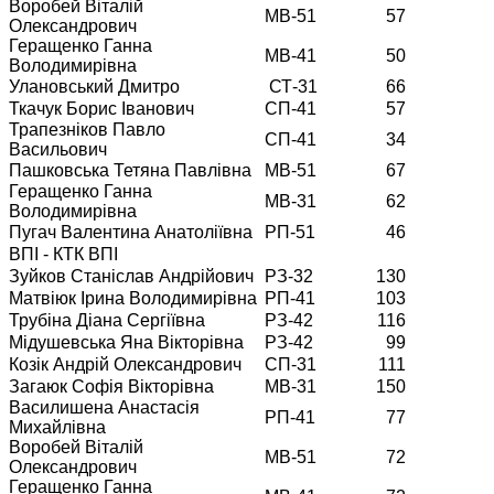
Воробей Віталій
МВ-51
57
Олександрович
Геращенко Ганна
МВ-41
50
Володимирівна
Улановський Дмитро
СТ-31
66
Ткачук Борис Іванович
СП-41
57
Трапезніков Павло
СП-41
34
Васильович
Пашковська Тетяна Павлівна
МВ-51
67
Геращенко Ганна
МВ-31
62
Володимирівна
Пугач Валентина Анатоліївна
РП-51
46
ВПІ - КТК ВПІ
Зуйков Станіслав Андрійович
РЗ-32
130
Матвіюк Ірина Володимирівна
РП-41
103
Трубіна Діана Сергіївна
РЗ-42
116
Мідушевська Яна Вікторівна
РЗ-42
99
Козік Андрій Олександрович
СП-31
111
Загаюк Софія Вікторівна
МВ-31
150
Василишена Анастасія
РП-41
77
Михайлівна
Воробей Віталій
МВ-51
72
Олександрович
Геращенко Ганна