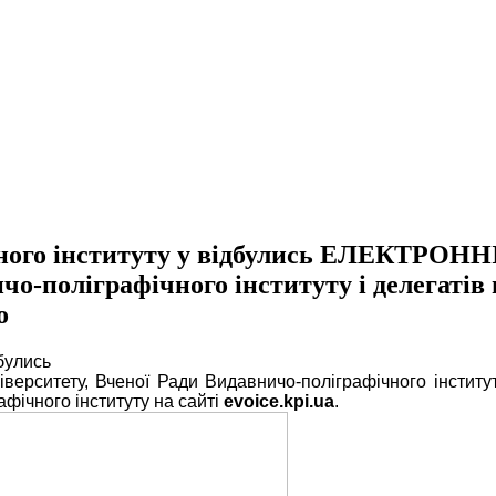
чного інституту у відбулись ЕЛЕКТРОН
чо-поліграфічного інституту і делегаті
о
булись
рситету, Вченої Ради Видавничо-поліграфічного інститут
фічного інституту на сайті
evoice.kpi.ua
.