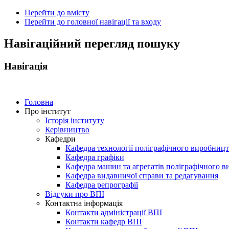
Перейти до вмісту
Перейти до головної навігації та входу
ональний
Навігаційний перегляд пошуку
чний
рситет
Навігація
ни
ський
ехнічний
тут
Головна
Про інститут
Історія інституту
ського"
Керівництво
Кафедри
Кафедра технології поліграфічного виробниц
Кафедра графіки
Кафедра машин та агрегатів поліграфічного 
Кафедра видавничої справи та редагування
Кафедра репрографії
Відгуки про ВПІ
Контактна інформація
Контакти адміністрації ВПІ
Контакти кафедр ВПІ