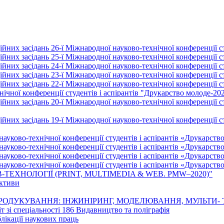
йних засідань 26-ї Міжнародної науково-технічної конференції ст
йних засідань 25-ї Міжнародної науково-технічної конференції ст
йних засідань 24-ї Міжнародної науково-технічної конференції ст
йних засідань 23-ї Міжнародної науково-технічної конференції ст
йних засідань 22-ї Міжнародної науково-технічної конференції ст
ічної конференції студентів і аспірантів "Друкарство молоде-20
них засідань 20-ї Міжнародної науково-технічної конференції ст
них засідань 19-ї Міжнародної науково-технічної конференції ст
науково-технічної конференції студентів і аспірантів «Друкарств
науково-технічної конференції студентів і аспірантів «Друкарств
науково-технічної конференції студентів і аспірантів «Друкарств
науково-технічної конференції студентів і аспірантів «Друкарств
-ТЕХНОЛОГІЇ (PRINT, MULTIMEDIA & WEB. PMW–2020)"
ективи
 РЕПРОДУКУВАННЯ: ІНЖИНІРИНГ, МОДЕЛЮВАННЯ, МУЛЬТИ-
т зі спеціальності 186 Видавництво та поліграфія
лікації наукових праць