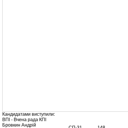
Кандидатами виступили:
ВПІ - Вчена рада КПІ
Бровкин Андрій
СП-31
148