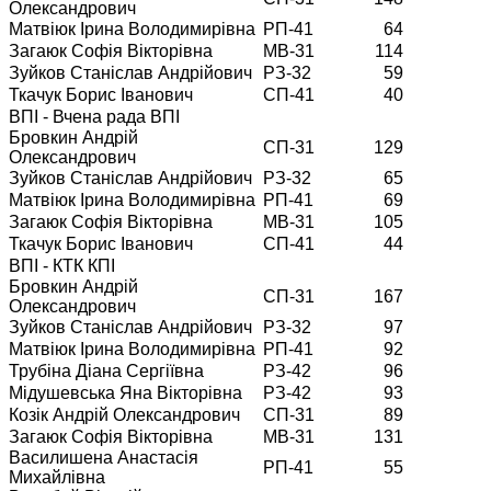
Олександрович
Матвіюк Ірина Володимирівна
РП-41
64
Загаюк Софія Вікторівна
МВ-31
114
Зуйков Станіслав Андрійович
РЗ-32
59
Ткачук Борис Іванович
СП-41
40
ВПІ - Вчена рада ВПІ
Бровкин Андрій
СП-31
129
Олександрович
Зуйков Станіслав Андрійович
РЗ-32
65
Матвіюк Ірина Володимирівна
РП-41
69
Загаюк Софія Вікторівна
МВ-31
105
Ткачук Борис Іванович
СП-41
44
ВПІ - КТК КПІ
Бровкин Андрій
СП-31
167
Олександрович
Зуйков Станіслав Андрійович
РЗ-32
97
Матвіюк Ірина Володимирівна
РП-41
92
Трубіна Діана Сергіївна
РЗ-42
96
Мідушевська Яна Вікторівна
РЗ-42
93
Козік Андрій Олександрович
СП-31
89
Загаюк Софія Вікторівна
МВ-31
131
Василишена Анастасія
РП-41
55
Михайлівна