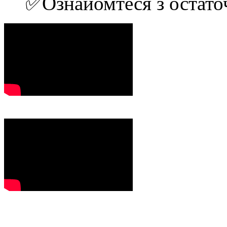
✅Ознайомтеся з остат