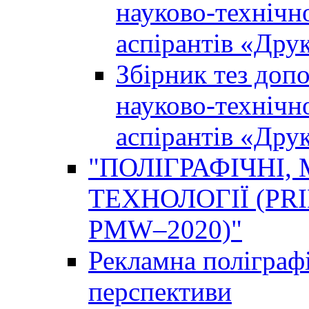
науково-технічно
аспірантів «Дру
Збірник тез доп
науково-технічно
аспірантів «Дру
"ПОЛІГРАФІЧНІ,
ТЕХНОЛОГІЇ (PR
PMW–2020)"
Рекламна поліграфі
перспективи