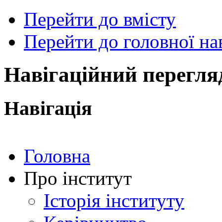
Перейти до вмісту
Перейти до головної нав
ональний
чний
рситет
ни
Навігаційний перегля
ський
ехнічний
тут
Навігація
ського"
Головна
Про інститут
Історія інституту