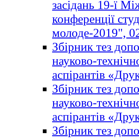
засідань 19-ї М
конференції студ
молоде-2019", 02
Збірник тез доп
науково-технічно
аспірантів «Дру
Збірник тез доп
науково-технічно
аспірантів «Дру
Збірник тез доп