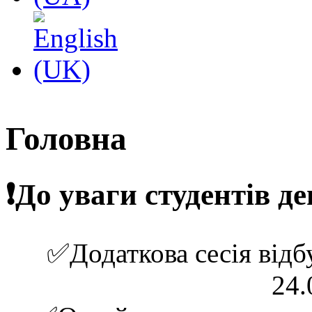
Головна
❗️До уваги студентів д
✅Додаткова сесія відбу
24.