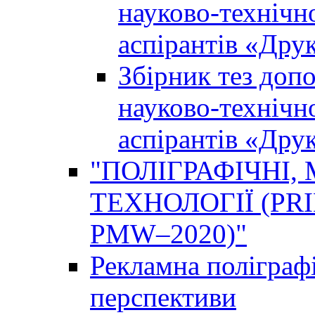
науково-технічно
аспірантів «Дру
Збірник тез доп
науково-технічно
аспірантів «Дру
"ПОЛІГРАФІЧНІ,
ТЕХНОЛОГІЇ (PR
PMW–2020)"
Рекламна поліграфі
перспективи