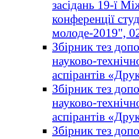
засідань 19-ї М
конференції студ
молоде-2019", 02
Збірник тез доп
науково-технічно
аспірантів «Дру
Збірник тез доп
науково-технічно
аспірантів «Дру
Збірник тез доп