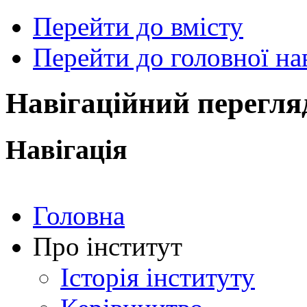
Перейти до вмісту
Перейти до головної нав
ональний
чний
рситет
ни
Навігаційний перегля
ський
ехнічний
тут
Навігація
ського"
Головна
Про інститут
Історія інституту