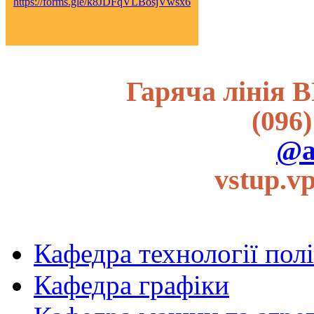
https://forms.gle/k8JDFqVLBosjVwsx6
Гаряча лінія В
(096)
@a
vstup.v
Кафедра технології пол
Кафедра графіки