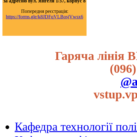
за адресою вул. Янгеля 1/37, корпус 8
Попередня реєстрація:
https://forms.gle/k8JDFqVLBosjVwsx6
Гаряча лінія В
(096)
@a
vstup.v
Кафедра технології пол