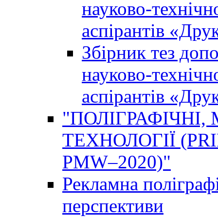
науково-технічно
аспірантів «Дру
Збірник тез доп
науково-технічно
аспірантів «Дру
"ПОЛІГРАФІЧНІ,
ТЕХНОЛОГІЇ (PR
PMW–2020)"
Рекламна поліграфі
перспективи