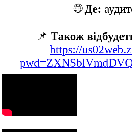
🌐
Де:
аудит
📌
Також відбудет
https://us02web.
pwd=ZXNSblVmdDVQ