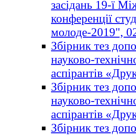
засідань 19-ї М
конференції студ
молоде-2019", 02
Збірник тез доп
науково-технічно
аспірантів «Дру
Збірник тез доп
науково-технічно
аспірантів «Дру
Збірник тез доп