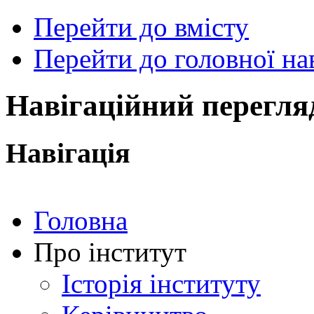
Перейти до вмісту
Перейти до головної нав
ональний
чний
рситет
ни
Навігаційний перегля
ський
ехнічний
тут
Навігація
ського"
Головна
Про інститут
Історія інституту