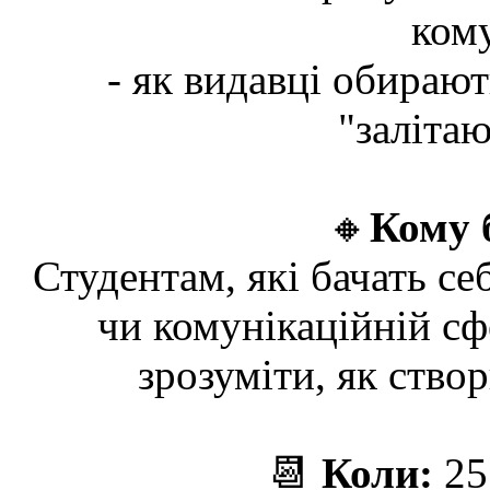
кому
- як видавці обирают
"залітаю
🔸
Кому 
Студентам, які бачать се
чи комунікаційній сфе
зрозуміти, як ство
📆
Коли:
25