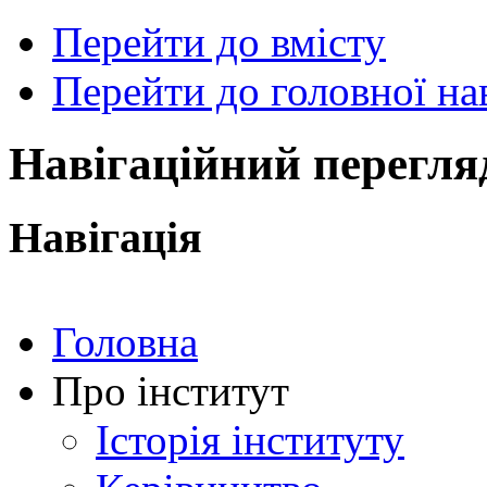
Перейти до вмісту
Перейти до головної нав
ональний
чний
рситет
ни
Навігаційний перегля
ський
ехнічний
тут
Навігація
ського"
Головна
Про інститут
Історія інституту