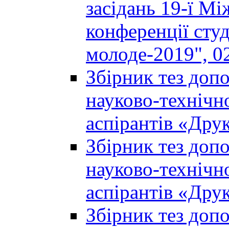
засідань 19-ї М
конференції студ
молоде-2019", 02
Збірник тез доп
науково-технічно
аспірантів «Дру
Збірник тез доп
науково-технічно
аспірантів «Дру
Збірник тез доп