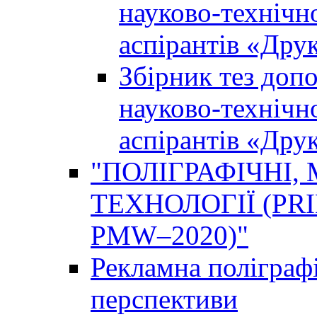
науково-технічно
аспірантів «Дру
Збірник тез доп
науково-технічно
аспірантів «Дру
"ПОЛІГРАФІЧНІ,
ТЕХНОЛОГІЇ (PR
PMW–2020)"
Рекламна поліграфі
перспективи