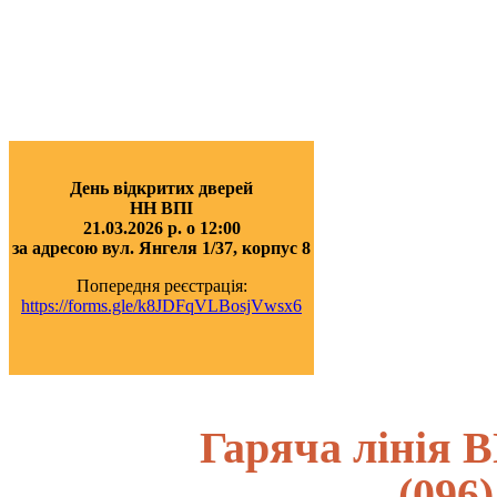
День відкритих дверей
НН ВПІ
21.03.2026 р. о 12:00
за адресою вул. Янгеля 1/37, корпус 8
Попередня реєстрація:
https://forms.gle/k8JDFqVLBosjVwsx6
Гаряча лінія В
(096)