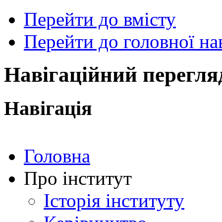
Перейти до вмісту
Перейти до головної нав
ональний
чний
рситет
ни
Навігаційний перегля
ський
ехнічний
тут
Навігація
ського"
Головна
Про інститут
Історія інституту