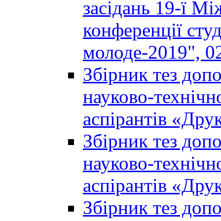
засідань 19-ї М
конференції студ
молоде-2019", 02
Збірник тез доп
науково-технічно
аспірантів «Дру
Збірник тез доп
науково-технічно
аспірантів «Дру
Збірник тез доп