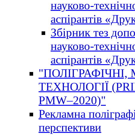
науково-технічно
аспірантів «Дру
Збірник тез доп
науково-технічно
аспірантів «Дру
"ПОЛІГРАФІЧНІ,
ТЕХНОЛОГІЇ (PR
PMW–2020)"
Рекламна поліграфі
перспективи