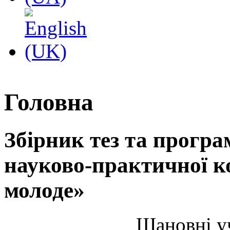
Головна
Збірник тез та програ
науково-практичної к
молоде»
Шановні уч