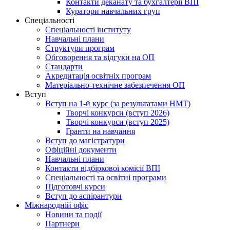
Контакти деканату та бухгалтерії ВПІ
Куратори навчальних груп
Спеціальності
Спеціальності інституту
Навчальні плани
Структури програм
Обговорення та відгуки на ОП
Стандарти
Акредитація освітніх програм
Матеріально-технічне забезпечення ОП
Вступ
Вступ на 1-й курс (за результатами НМТ)
Творчі конкурси (вступ 2026)
Творчі конкурси (вступ 2025)
Гранти на навчання
Вступ до магістратури
Офіційні документи
Навчальні плани
Контакти відбіркової комісії ВПІ
Спеціальності та освітні програми
Підготовчі курси
Вступ до аспірантури
Міжнародній офіс
Новини та події
Партнери