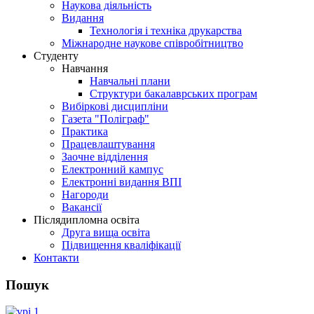
Наукова діяльність
Видання
Технологія і техніка друкарства
Міжнародне наукове співробітництво
Студенту
Навчання
Навчальні плани
Структури бакалаврських програм
Вибіркові дисципліни
Газета "Поліграф"
Практика
Працевлаштування
Заочне відділення
Електронний кампус
Електронні видання ВПІ
Нагороди
Вакансії
Післядипломна освіта
Друга вища освіта
Підвищення кваліфікації
Контакти
Пошук