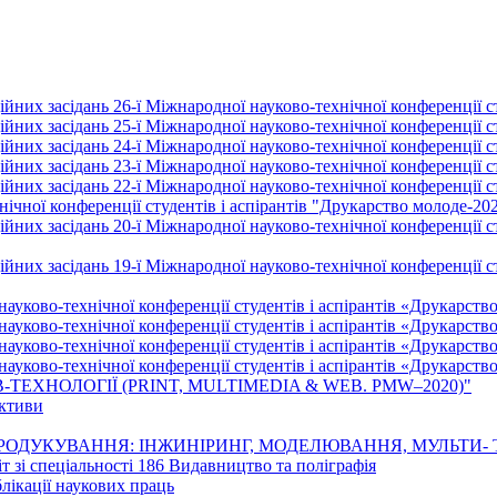
йних засідань 26-ї Міжнародної науково-технічної конференції ст
йних засідань 25-ї Міжнародної науково-технічної конференції ст
йних засідань 24-ї Міжнародної науково-технічної конференції ст
йних засідань 23-ї Міжнародної науково-технічної конференції ст
йних засідань 22-ї Міжнародної науково-технічної конференції ст
ічної конференції студентів і аспірантів "Друкарство молоде-20
них засідань 20-ї Міжнародної науково-технічної конференції ст
них засідань 19-ї Міжнародної науково-технічної конференції ст
науково-технічної конференції студентів і аспірантів «Друкарств
науково-технічної конференції студентів і аспірантів «Друкарств
науково-технічної конференції студентів і аспірантів «Друкарств
науково-технічної конференції студентів і аспірантів «Друкарств
-ТЕХНОЛОГІЇ (PRINT, MULTIMEDIA & WEB. PMW–2020)"
ективи
 РЕПРОДУКУВАННЯ: ІНЖИНІРИНГ, МОДЕЛЮВАННЯ, МУЛЬТИ-
т зі спеціальності 186 Видавництво та поліграфія
лікації наукових праць