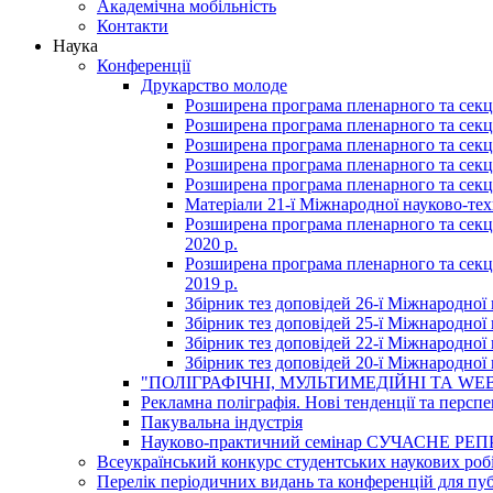
Академічна мобільність
Контакти
Наука
Конференції
Друкарство молоде
Розширена програма пленарного та секці
Розширена програма пленарного та секці
Розширена програма пленарного та секці
Розширена програма пленарного та секці
Розширена програма пленарного та секці
Матеріали 21-ї Міжнародної науково-техн
Розширена програма пленарного та секцій
2020 р.
Розширена програма пленарного та секцій
2019 р.
Збірник тез доповідей 26-ї Міжнародної 
Збірник тез доповідей 25-ї Міжнародної 
Збірник тез доповідей 22-ї Міжнародної 
Збірник тез доповідей 20-ї Міжнародної 
"ПОЛІГРАФІЧНІ, МУЛЬТИМЕДІЙНІ ТА WEB
Рекламна поліграфія. Нові тенденції та персп
Пакувальна індустрія
Науково-практичний семінар СУЧАСНЕ
Всеукраїнський конкурс студентських наукових робі
Перелік періодичних видань та конференцій для пуб