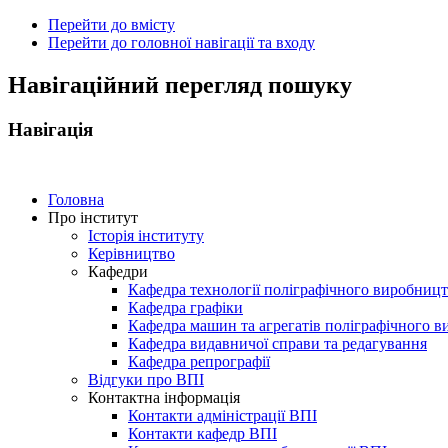
Перейти до вмісту
Перейти до головної навігації та входу
ональний
Навігаційний перегляд пошуку
чний
рситет
Навігація
ни
ський
ехнічний
тут
Головна
Про інститут
Історія інституту
ського"
Керівництво
Кафедри
Кафедра технології поліграфічного виробниц
Кафедра графіки
Кафедра машин та агрегатів поліграфічного 
Кафедра видавничої справи та редагування
Кафедра репрографії
Відгуки про ВПІ
Контактна інформація
Контакти адміністрації ВПІ
Контакти кафедр ВПІ