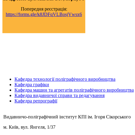
Попередня реєстрація:
https://forms.gle/k8JDFqVLBosjVwsx6
Кафедра технології поліграфічного виробництва
Кафедра графіки
Кафедра машин та агрегатів поліграфічного виробництва
Кафедра видавничої справи та редагування
Кафедра репрографії
Видавничо-поліграфічний інститут КПІ ім. Ігоря Сікорського
м. Київ,
вул. Янгеля, 1/37