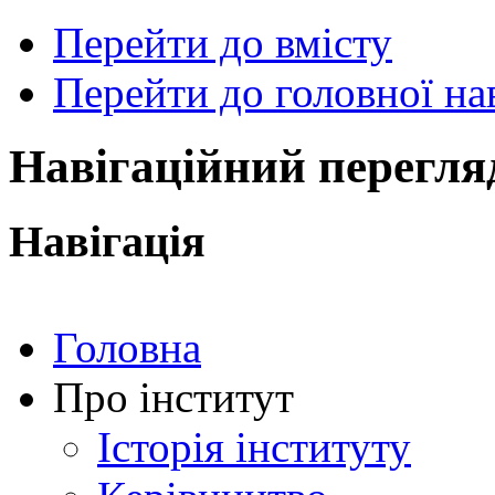
Перейти до вмісту
Перейти до головної нав
ональний
чний
рситет
ни
Навігаційний перегля
ський
ехнічний
тут
Навігація
ського"
Головна
Про інститут
Історія інституту