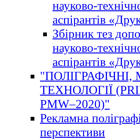
науково-технічно
аспірантів «Дру
Збірник тез доп
науково-технічно
аспірантів «Дру
"ПОЛІГРАФІЧНІ,
ТЕХНОЛОГІЇ (PR
PMW–2020)"
Рекламна поліграфі
перспективи