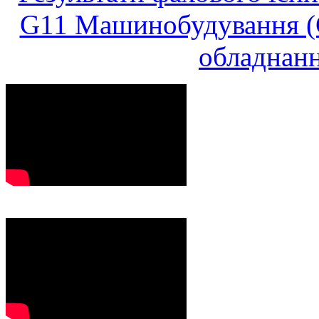
G11 Машинобудування (G
обладнанн