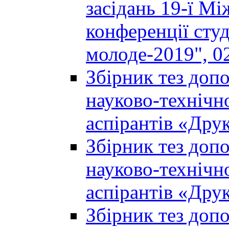
засідань 19-ї М
конференції студ
молоде-2019", 02
Збірник тез доп
науково-технічно
аспірантів «Дру
Збірник тез доп
науково-технічно
аспірантів «Дру
Збірник тез доп